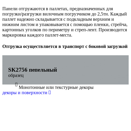
Панели отгружаются в паллетах, предназначенных для
погрузки/разгрузки вилочным погрузчиком до 2,5тн. Каждый
паллет надежно складывается с подкладным верхним и
нижним листом и упаковывается с помощью пленки, стрейча,
картонных уголков по периметру и стреп-лент. Производится
маркировка каждого паллет-места.
Отгрузка осуществляется в транспорт с боковой загрузкой
SK2756 пепельный
образец
Монотонные или текстурные декоры
декоры и поверхности
Приобрел под проект. Один из самых качественных
отделочных материалов на рынке, однозначно
рекомендую!
Сергей
СТРОЙ-ДЕКОР