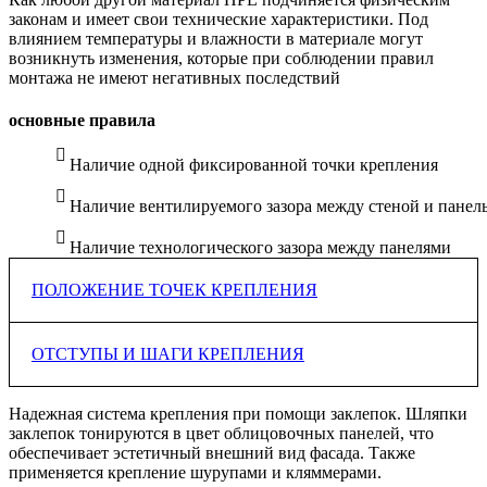
законам и имеет свои
технические характеристики. Под
влиянием температуры и влажности в материале
могут
возникнуть изменения, которые при соблюдении правил
монтажа не имеют
негативных последствий
основные правила
Наличие одной фиксированной точки крепления
Наличие вентилируемого зазора между стеной и панел
Наличие технологического зазора между панелями
ПОЛОЖЕНИЕ ТОЧЕК КРЕПЛЕНИЯ
ОТСТУПЫ И ШАГИ КРЕПЛЕНИЯ
Фиксированное крепление для двухпролетной панели
располагается ближе к ее
центру, для однопролетной —
посередине края листа
Точные диаметры отверстий рассчитываются в зависимости
Надежная система крепления при помощи заклепок. Шляпки
от применяемых
заклепок и винтов и указываются в
заклепок тонируются
в цвет облицовочных панелей, что
фиксированное крепление
технических каталогах производителей подсистем
обеспечивает эстетичный внешний вид фасада.
Также
применяется крепление шурупами и кляммерами.