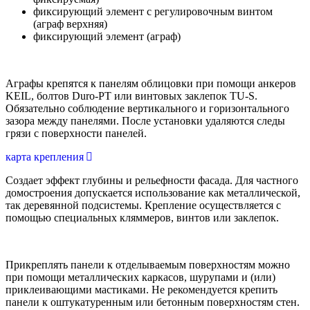
фиксирующий элемент с регулировочным винтом
(аграф верхняя)
фиксирующий элемент (аграф)
Аграфы крепятся к панелям облицовки при помощи анкеров
KEIL, болтов Duro-PT или винтовых заклепок TU-S.
Обязательно соблюдение вертикального и горизонтального
зазора между панелями. После установки удаляются следы
грязи с поверхности панелей.
карта крепления
Создает эффект глубины и рельефности фасада. Для частного
домостроения допу
скается использование как металлической,
так деревянной подсистемы. Крепление
осуществляется с
помощью специальных кляммеров, винтов или заклепок.
Прикреплять панели к отделываемым поверхностям можно
при помощи металличе
ских каркасов, шурупами и (или)
приклеивающими мастиками. Не рекомендуется
крепить
панели к оштукатуренным или бетонным поверхностям стен.