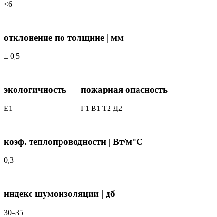
<6
отклонение по толщине | мм
± 0,5
экологичность
пожарная опасность
Е1
Г1 В1 Т2 Д2
коэф. теплопроводности | Вт/м°С
0,3
индекс шумоизоляции | дб
30–35