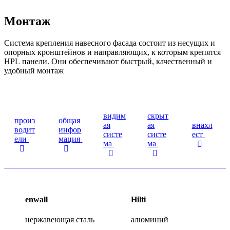
Монтаж
Система крепления навесного фасада состоит из несущих и
опорных кронштейнов и направляющих, к которым крепятся
НРL панели. Они обеспечивают быстрый, качественный и
удобный монтаж
видим
скрыт
произ
общая
ая
ая
внахл
водит
инфор
систе
систе
ест
ели
мация
ма
ма
enwall
Hilti
нержавеющая сталь
алюминий