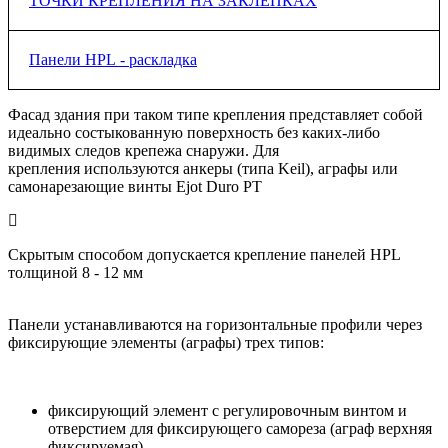
ТОЧКИ КРЕПЛЕНИЯ НА ЗАКЛЕПКАХ
располагается ближе к ее
центру, для однопролетной —
посередине края листа
Подвижная точка крепления
Панели HPL - раскладка
Фасад здания при таком типе крепления представляет собой
В данном варианте формирования
фиксированных и
ТОЧКИ КРЕПЛЕНИЯ ПРИ ВЕРТИКАЛЬНОЙ РАСКЛАДКЕ
идеально состыкован
подвижных точек
крепления
ную поверхность без каких-либо
ОБЯЗАТЕЛЬНО
использо
вание
видимых следов крепежа снаружи. Для
специального приспособления
для контроля тугости заклепок
крепления
используются анкеры (типа Keil), аграфы или
ТОЧКИ КРЕПЛЕНИЯ ПРИ горизонтальной РАСКЛАДКЕ
самонарезающие винты Ejot Duro РТ
Каждая панель должна иметь в зависимости от размера от 1
Скрытым способом допускается крепление панелей HPL
до 2 фиксированных
точек крепления. Остальные -
толщиной 8 - 12 мм
подвижные точки крепления.
Панели устанавливаются на горизонтальные профили через
фиксирующие элементы (аграфы) трех типов:
фиксирующий элемент с регулировочным винтом и
отверстием для фиксирующего самореза (аграф верхняя
фиксируемая)