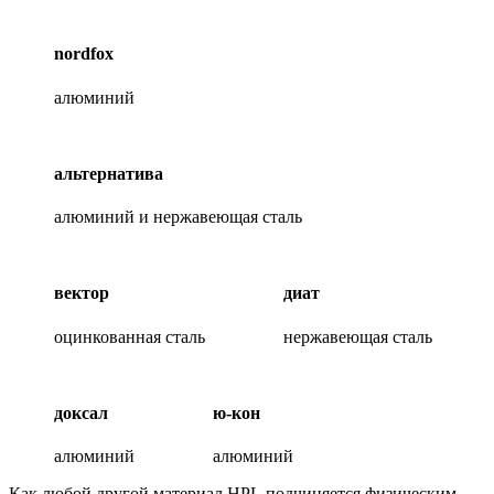
nordfox
алюминий
альтернатива
алюминий и нержавеющая сталь
вектор
диат
оцинкованная сталь
нержавеющая сталь
доксал
ю-кон
алюминий
алюминий
Как любой другой материал HPL подчиняется физическим