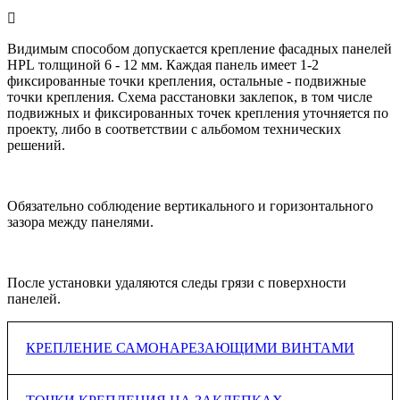
толщина
A
| мм |
B
| мм |
a
| мм | min
b
| мм | min
панели | мм
min
min
плавающее крепление
20мм | видимое
20мм | видимое
Видимым способом допускается крепление фасадных панелей
6
600
600
крепление
крепление
HPL толщиной 6 - 12 мм.
Каждая панель имеет 1-2
фиксированные точки крепления, остальные - подвижные
20мм | видимое
20мм | видимое
8
700
700
точки
крепления. Схема расстановки заклепок, в том числе
крепление
крепление
подвижных и фиксированных точек
крепления уточняется по
80мм | видимое
80мм | видимое
проекту, либо в соответствии с альбомом технических
10 - 12
800
800
крепление
крепление
реше
ний.
Обязательно соблюдение вертикального и горизонтального
зазора между пане
лями.
После установки удаляются следы грязи с поверхности
панелей.
КРЕПЛЕНИЕ САМОНАРЕЗАЮЩИМИ ВИНТАМИ
Фиксированное крепление для двухпролетной панели