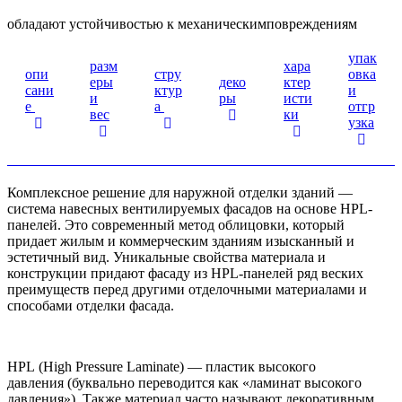
обладают устойчивостью к механическимповреждениям
упак
разм
хара
опи
стру
овка
еры
деко
ктер
сани
ктур
и
и
ры
исти
е
а
отгр
вес
ки
узка
Комплексное решение для наружной отделки зданий —
система навесных вентилируемых фасадов на основе НРL-
панелей. Это современный метод облицовки, который
придает жилым и коммерческим зданиям изысканный и
эстетичный вид. Уникальные свойства материала и
конструкции придают фасаду из HPL-панелей ряд веских
преимуществ перед другими отделочными материалами и
способами отделки фасада.
HPL (High Pressure Laminate) — пластик высокого
давления (буквально переводится как «ламинат высокого
давления»). Также материал часто называют декоративным