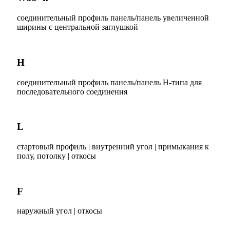
соединительный профиль панель/панель увеличенной
ширины с центральной заглушкой
H
соединительный профиль панель/панель H-типа для
последовательного соединения
L
cтартовый профиль | внутренний угол | примыкания к
полу, потолку | откосы
F
наружный угол | откосы