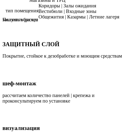
Магазины и ТРЦ
Коридоры | Залы ожидания
тип помещения
Вестибюли | Входные зоны
Общежития | Казармы | Летние лагеря
Получить расчет
заказать образцы
ЗАЩИТНЫЙ СЛОЙ
Покрытие, стойкое к дезобработке и моющим средствам
шеф-монтаж
рассчитаем количество панелей | крепежа и
проконсультируем по установке
визуализация