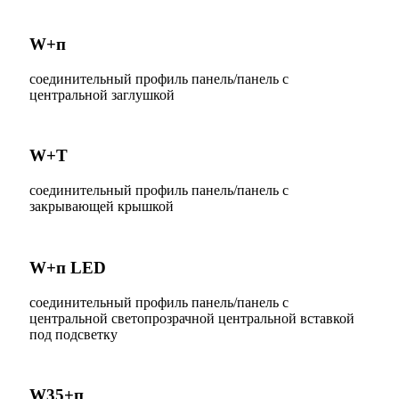
W+п
соединительный профиль панель/панель с
центральной заглушкой
W+T
соединительный профиль панель/панель с
закрывающей крышкой
W+п LED
соединительный профиль панель/панель с
центральной светопрозрачной центральной вставкой
под подсветку
W35+п