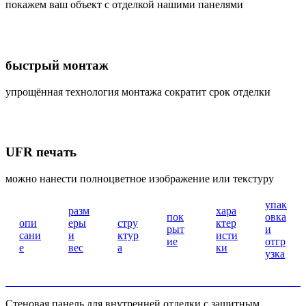
покажем ваш объект с отделкой нашими панелями
быстрый монтаж
упрощённая технология монтажа сократит срок отделки
UFR печать
можно нанести полноцветное изображение или текстуру
упак
разм
хара
пок
овка
опи
еры
стру
ктер
рыт
и
сани
и
ктур
исти
ие
отгр
е
вес
а
ки
узка
Стеновая панель для внутренней отделки с защитным