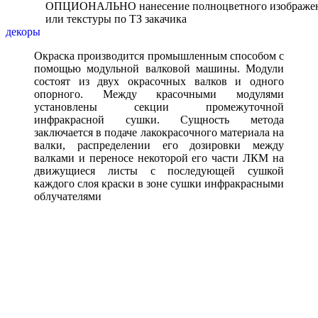
ОПЦИОНАЛЬНО нанесение полноцветного изображе
или текстуры по ТЗ закачика
декоры
Окраска производится промышленным способом с
помощью модульной валковой машины. Модули
состоят из двух окрасочных валков и одного
опорного. Между красочными модулями
установлены секции промежуточной
инфракрасной сушки. Сущность метода
заключается в подаче лакокрасочного материала на
валки, распределении его дозировки между
валками и переносе некоторой его части ЛКМ на
движущиеся листы с последующей сушкой
каждого слоя краски в зоне сушки инфракрасными
облучателями
Мы приобрели панели для небольшого салона красоты
- наш подрядчик посоветовал. Красиво получилось,
цвет лазурного оттенка и глянцевый - интерьер
преобразился!
Снежана и Лилия
Сестрорецк