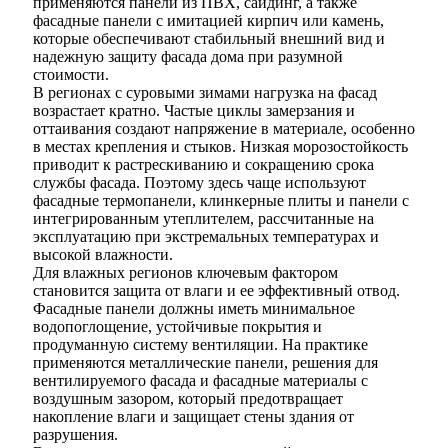
применяются панели из ПВХ, сайдинг, а также
фасадные панели с имитацией кирпич или камень,
которые обеспечивают стабильный внешний вид и
надежную защиту фасада дома при разумной
стоимости.
В регионах с суровыми зимами нагрузка на фасад
возрастает кратно. Частые циклы замерзания и
оттаивания создают напряжение в материале, особенно
в местах крепления и стыков. Низкая морозостойкость
приводит к растрескиванию и сокращению срока
службы фасада. Поэтому здесь чаще используют
фасадные термопанели, клинкерные плиты и панели с
интегрированным утеплителем, рассчитанные на
эксплуатацию при экстремальных температурах и
высокой влажности.
Для влажных регионов ключевым фактором
становится защита от влаги и ее эффективный отвод.
Фасадные панели должны иметь минимальное
водопоглощение, устойчивые покрытия и
продуманную систему вентиляции. На практике
применяются металлические панели, решения для
вентилируемого фасада и фасадные материалы с
воздушным зазором, который предотвращает
накопление влаги и защищает стены здания от
разрушения.