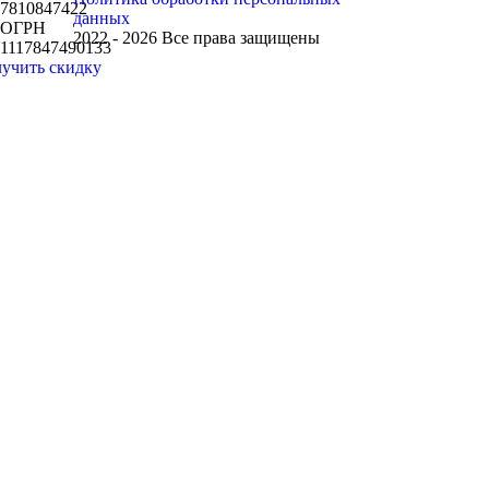
7810847422
данных
ОГРН
2022 - 2026 Все права защищены
1117847490133
учить скидку